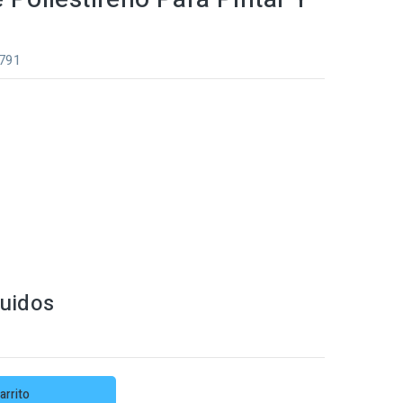
0791
luidos
arrito