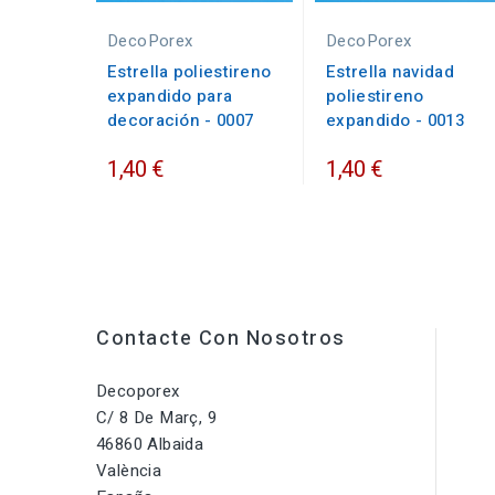
DecoPorex
DecoPorex
Estrella poliestireno
Estrella navidad
expandido para
poliestireno
decoración - 0007
expandido - 0013
1,40 €
1,40 €
Contacte Con Nosotros
Decoporex
C/ 8 De Març, 9
46860 Albaida
València