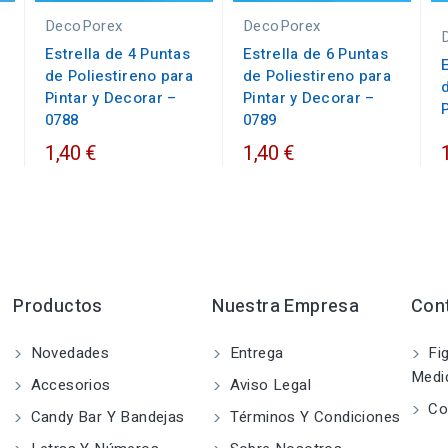
DecoPorex
DecoPorex
Estrella de 4 Puntas
Estrella de 6 Puntas
de Poliestireno para
de Poliestireno para
Pintar y Decorar –
Pintar y Decorar –
P
0788
0789
1,40 €
1,40 €
Productos
Nuestra Empresa
Con
Novedades
Entrega
Fig
Medi
Accesorios
Aviso Legal
Co
Candy Bar Y Bandejas
Términos Y Condiciones