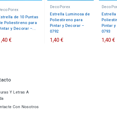
DecoPorex
DecoPo
DecoPorex
Estrella Luminosa de
Estrella
Estrella de 10 Puntas
Poliestireno para
Poliesti
de Poliestireno para
Pintar y Decorar –
Pintar y
intar y Decorar –...
0792
0793
1,40 €
1,40 €
1,40 €
tacto
uras Y Letras A
da
ntacte Con Nosotros