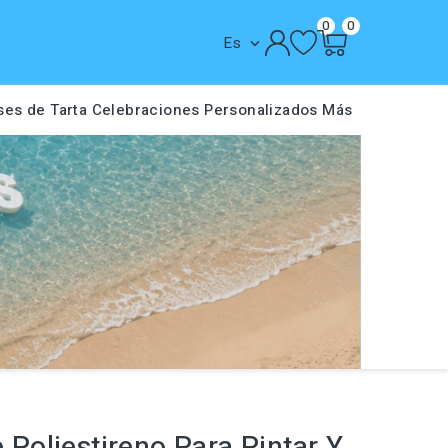
0
0
Es

ses de Tarta
Celebraciones
Personalizados
Más
e Poliestireno Para Pintar Y