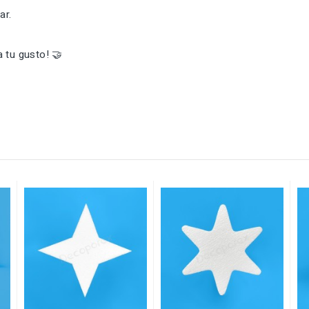
ar.
a tu gusto! 🤝