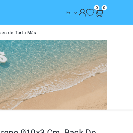
0
0
Es

ses de Tarta
Más
tireno Ø10x3 Cm, Pack De