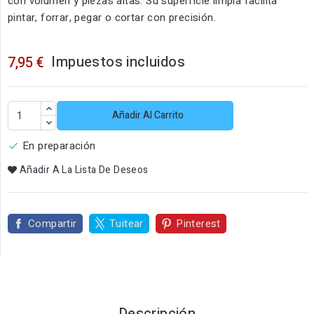
con volumen y piezas altas. Su superficie limpia facilita
pintar, forrar, pegar o cortar con precisión.
Impuestos incluidos
7,95 €
Añadir Al Carrito
En preparación

Añadir A La Lista De Deseos
Compartir
Tuitear
Pinterest
Descripción