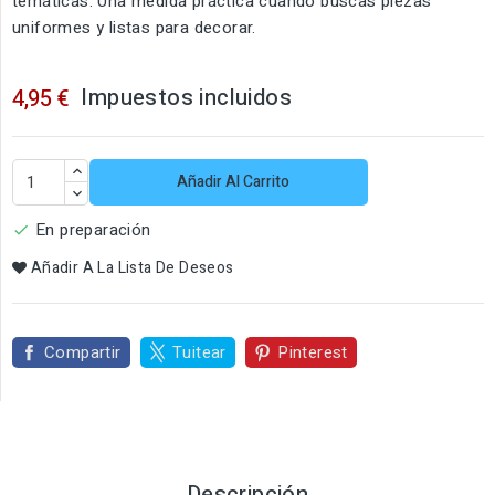
temáticas. Una medida práctica cuando buscas piezas
uniformes y listas para decorar.
Impuestos incluidos
4,95 €
Añadir Al Carrito
En preparación

Añadir A La Lista De Deseos
Compartir
Tuitear
Pinterest
Descripción