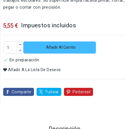
trabajos escolares. Su superficie limpia facilita pintar, forrar,
pegar o cortar con precisión.
Impuestos incluidos
5,55 €
Añadir Al Carrito
En preparación

Añadir A La Lista De Deseos
Compartir
Tuitear
Pinterest
Descripción