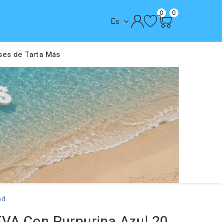
0
0
Es

ses de Tarta
Más
ad
VA Con Purpurina Azul 20