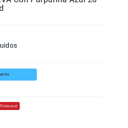
d
luidos
arrito
Pinterest