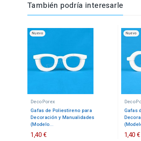
También podría interesarle
Nuevo
Nuevo
DecoPorex
DecoPo
Gafas de Poliestireno para
Gafas d
Decoración y Manualidades
Decora
(Modelo...
(Modelo
1,40 €
1,40 €