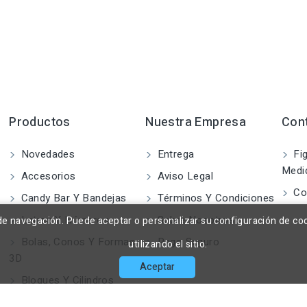
Productos
Nuestra Empresa
Con
Novedades
Entrega
Fig
Medi
Accesorios
Aviso Legal
Co
Candy Bar Y Bandejas
Términos Y Condiciones
Letras Y Números
Sobre Nosotros
a de navegación. Puede aceptar o personalizar su configuración de co
Bolas, Conos Y Formas
Pago Seguro
utilizando el sitio.
3D
Aceptar
Bloques Y Cilindros
Figuras 2D