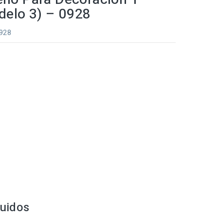
delo 3) – 0928
0928
luidos