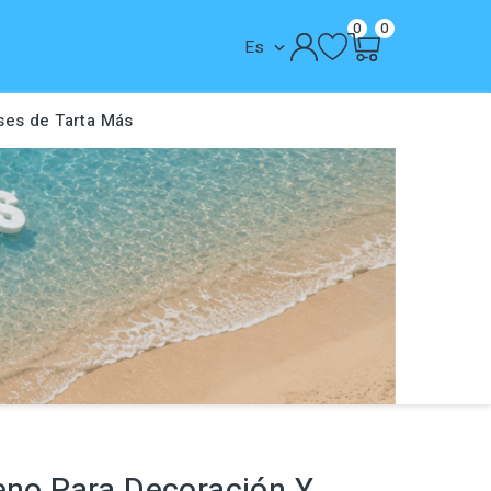
0
0
Es

ses de Tarta
Más
reno Para Decoración Y