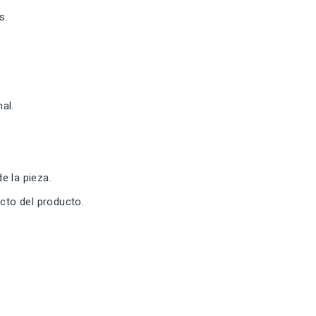
s.
al.
e la pieza.
cto del producto.