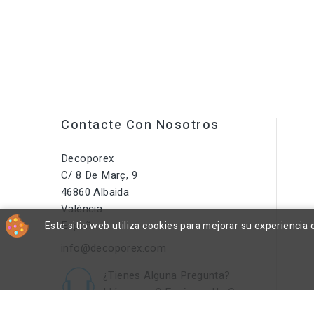
Contacte Con Nosotros
Decoporex
C/ 8 De Març, 9
46860 Albaida
València
España
Este sitio web utiliza cookies para mejorar su experienci
info@decoporex.com
¿Tienes Alguna Pregunta?
Llámenos O Envíanos Un Correo
Electrónico