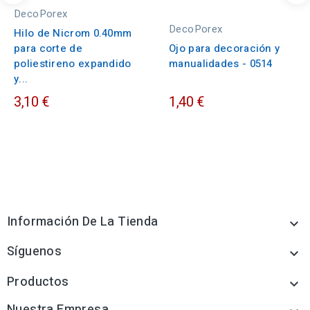
DecoPorex
DecoPorex
Hilo de Nicrom 0.40mm
para corte de
Ojo para decoración y
poliestireno expandido
manualidades - 0514
y...
3,10 €
1,40 €
Información De La Tienda

Síguenos

Productos

Nuestra Empresa