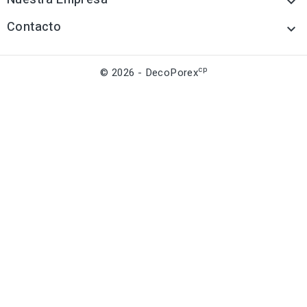

Contacto

cp
© 2026 - DecoPorex