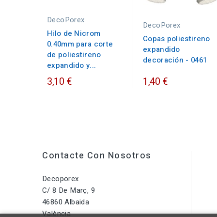
DecoPorex
DecoPorex
Hilo de Nicrom
Copas poliestireno
0.40mm para corte
expandido
de poliestireno
decoración - 0461
expandido y...
3,10 €
1,40 €
Contacte Con Nosotros
Decoporex
C/ 8 De Març, 9
46860 Albaida
València