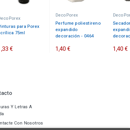
DecoPorex
DecoPo
DecoPorex
Perfume poliestireno
Secador
Pinturas para Porex
expandido
expand
acrílica 75ml
decoración - 0464
decorac
1,33 €
1,40 €
1,40 €
tacto
uras Y Letras A
da
ntacte Con Nosotros