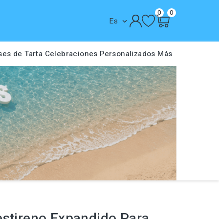
0
0
Es

ses de Tarta
Celebraciones
Personalizados
Más
estireno Expandido Para