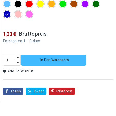
Blau
Schwarz
Rot
Gelb
Orange
Grün
Braun
Morado
Verde
oscuro
Azul
Carne
Pink
oscuro
Bruttopreis
1,33 €
Entrega en 1 - 3 dias
In Den Warenkorb
Add To Wishlist
Teilen
Tweet
Pinterest