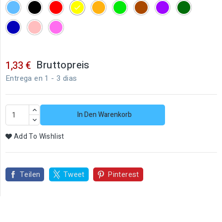
Blau
Schwarz
Rot
Gelb
Orange
Grün
Braun
Morado
Verde
oscuro
Azul
Carne
Pink
oscuro
Bruttopreis
1,33 €
Entrega en 1 - 3 dias
In Den Warenkorb
Add To Wishlist
Teilen
Tweet
Pinterest