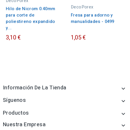
DecoPorex
DecoPorex
Hilo de Nicrom 0.40mm
para corte de
Fresa para adorno y
poliestireno expandido
manualidades - 0499
y...
3,10 €
1,05 €
Información De La Tienda

Síguenos

Productos

Nuestra Empresa
