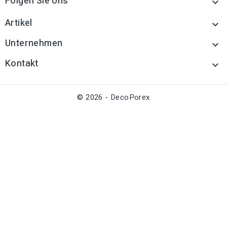
Folgen Sie Uns

Artikel

Unternehmen

Kontakt

© 2026 - DecoPorex