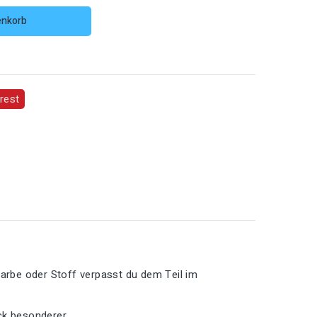
enkorb
rest
Farbe oder Stoff verpasst du dem Teil im
ck besonderer.