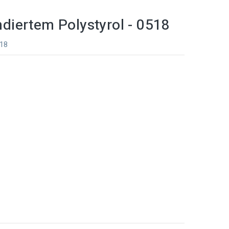
iertem Polystyrol - 0518
518