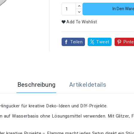
In Den War

Add To Wishlist
Teilen
Tweet
Pinte
Beschreibung
Artikeldetails
Hingucker für kreative Deko-Ideen und DIY-Projekte.
ben auf Wasserbasis ohne Lösungsmittel verwenden. Mit Glitzer, 
er kreative Projekte – Flamme macht jedes Setup direkt ein Stü