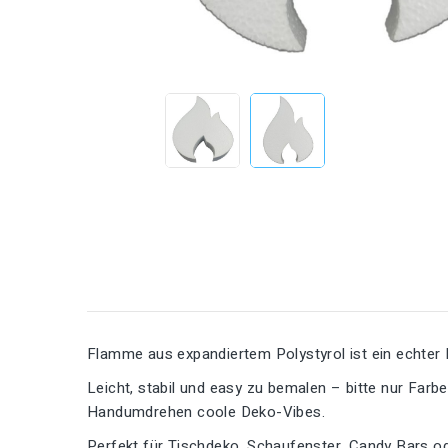
Flamme aus expandiertem Polystyrol ist ein echter 
Leicht, stabil und easy zu bemalen – bitte nur Far
Handumdrehen coole Deko-Vibes.
Perfekt für Tischdeko, Schaufenster, Candy Bars od