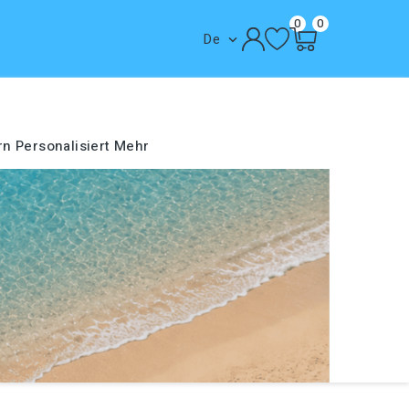
0
0
De

rn
Personalisiert
Mehr