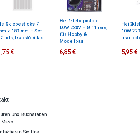
Heißklebepistole
Heißklebesticks 7
Heißkle
60W 220V – Ø 11 mm,
mm x 180 mm – Set
10W 220
für Hobby &
12 uds, translúcidas
uso hob
Modellbau
1,75 €
6,85 €
5,95 €
takt
uren Und Buchstaben
 Mass
taktieren Sie Uns