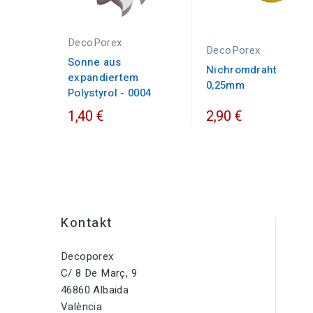
DecoPorex
DecoPorex
Sonne aus
Nichromdraht
expandiertem
0,25mm
Polystyrol - 0004
1,40 €
2,90 €
Kontakt
Decoporex
C/ 8 De Març, 9
46860 Albaida
València