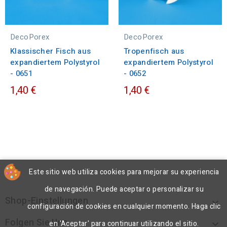
DecoPorex
DecoPorex
Klassischer Fisch aus
Tropenfisch aus
expandiertem Polystyrol
expandiertem Polystyrol
- 0651
- 0652
1,40 €
1,40 €
Este sitio web utiliza cookies para mejorar su experiencia
de navegación. Puede aceptar o personalizar su
Shop-Einstellungen

configuración de cookies en cualquier momento. Haga clic
Folgen Sie Uns

en 'Aceptar' para continuar utilizando el sitio.