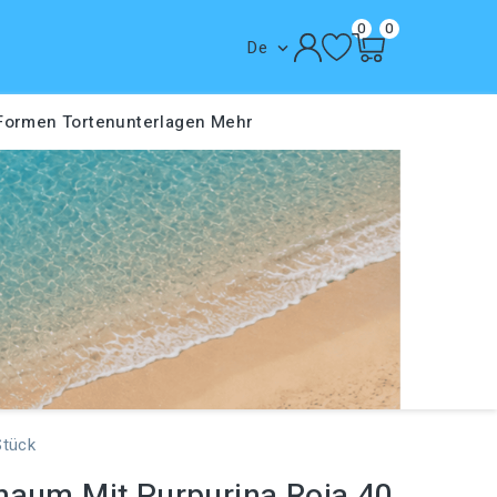
0
0
De

 Formen
Tortenunterlagen
Mehr
Stück
haum Mit Purpurina Roja 40