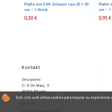
Platte von EVA-Schaum roja 20 × 30
Platte 
cm – 1 Stück
cm – 1
0,30 €
0,95 €
Kontakt
Decoporex
C/ 8 De Març, 9
46860 Albaida
València
Este sitio web utiliza cookies para mejorar su experienci
Spanien
info@decoporex.com