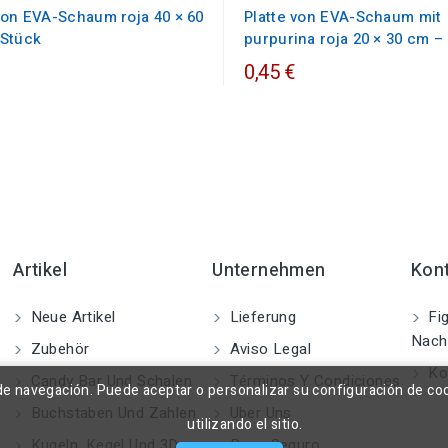
von EVA-Schaum roja 40 × 60
Platte von EVA-Schaum mit
 Stück
purpurina roja 20 × 30 cm –
0,45 €
Artikel
Unternehmen
Kon
Neue Artikel
Lieferung
Fig
Nach
Zubehör
Aviso Legal
Kon
Candy Bar Und Schalen
Términos Y Condiciones
a de navegación. Puede aceptar o personalizar su configuración de co
Buchstaben Und Zahlen
Uber Uns
utilizando el sitio.
Kugeln, Kegel Und 3D
Pago Seguro