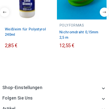
POLYFORMAS
Weißleim für Polystyrol
Nichromdraht 0,15mm
240ml
2,5 m
2,85 €
12,55 €
Shop-Einstellungen

Folgen Sie Uns

Artikel