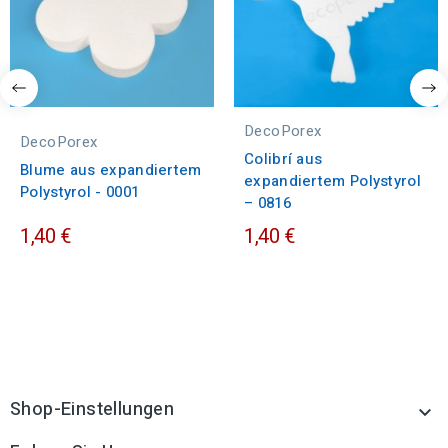
DecoPorex
DecoPorex
Colibrí aus
Blume aus expandiertem
expandiertem Polystyrol
Polystyrol - 0001
– 0816
1,40 €
1,40 €
Shop-Einstellungen
