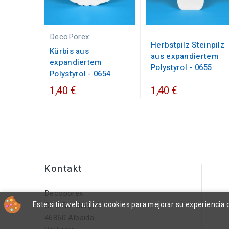
DecoPorex
Herbstpilz Steinpilz
Kürbis aus
aus expandiertem
expandiertem
Polystyrol - 0655
Polystyrol - 0654
1,40 €
1,40 €
Kontakt
Decoporex
Este sitio web utiliza cookies para mejorar su experienci
C/ 8 De Març, 9
46860 Albaida