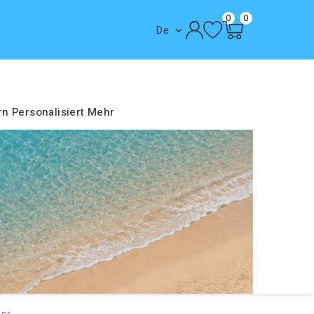
0
0
De

rn
Personalisiert
Mehr