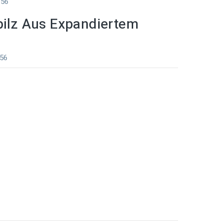
656
pilz Aus Expandiertem
656