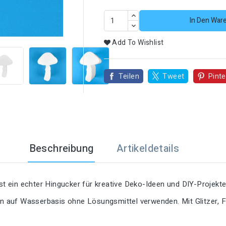
In Den War

Add To Wishlist
Teilen
Tweet
Pinte
Beschreibung
Artikeldetails
ist ein echter Hingucker für kreative Deko-Ideen und DIY-Projekte
ben auf Wasserbasis ohne Lösungsmittel verwenden. Mit Glitzer, 