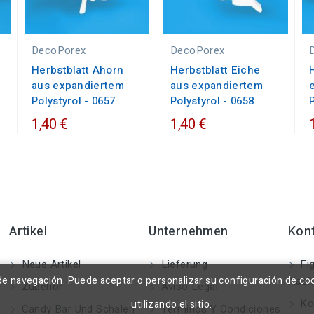
DecoPorex
DecoPorex
Herbstblatt Ahorn
Herbstblatt Eiche
aus expandiertem
aus expandiertem
Polystyrol - 0657
Polystyrol - 0658
1,40 €
1,40 €
Artikel
Unternehmen
Kon
Neue Artikel
Lieferung
Fig
a de navegación. Puede aceptar o personalizar su configuración de co
Nach
Zubehör
Aviso Legal
Kon
utilizando el sitio.
Candy Bar Und Schalen
Términos Y Condiciones