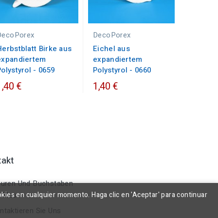
DecoPorex
DecoPorex
Herbstblatt Birke aus
Eichel aus
expandiertem
expandiertem
Polystyrol - 0659
Polystyrol - 0660
1,40 €
1,40 €
takt
uren Und Buchstaben
okies en cualquier momento. Haga clic en 'Aceptar' para continuar
 Mass
taktieren Sie Uns