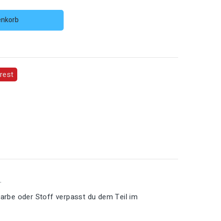
enkorb
rest
.
Farbe oder Stoff verpasst du dem Teil im