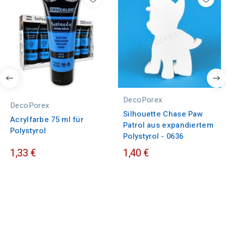
DecoPorex
DecoPorex
Silhouette Chase Paw
Acrylfarbe 75 ml für
Patrol aus expandiertem
Polystyrol
Polystyrol - 0636
1,33 €
1,40 €