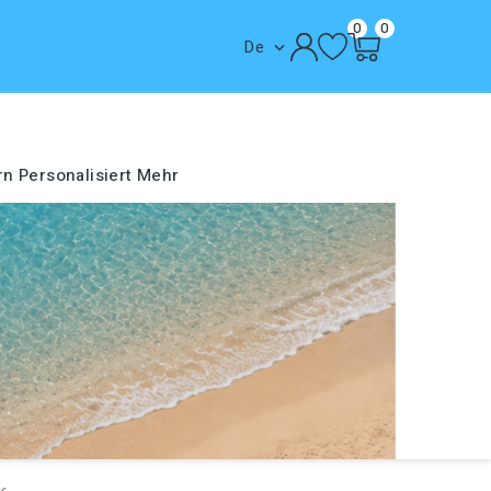
0
0
De

rn
Personalisiert
Mehr