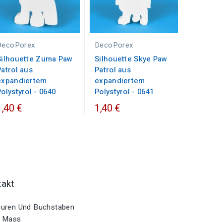
DecoPorex
DecoPorex
Silhouette Zuma Paw
Silhouette Skye Paw
Patrol aus
Patrol aus
expandiertem
expandiertem
Polystyrol - 0640
Polystyrol - 0641
1,40 €
1,40 €
takt
uren Und Buchstaben
 Mass