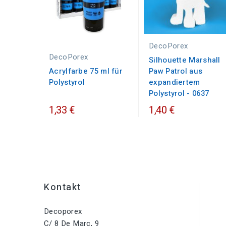
DecoPorex
DecoPorex
Silhouette Marshall
Acrylfarbe 75 ml für
Paw Patrol aus
Polystyrol
expandiertem
Polystyrol - 0637
1,33 €
1,40 €
Kontakt
Decoporex
C/ 8 De Març, 9