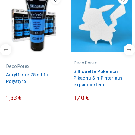
DecoPorex
DecoPorex
Silhouette Pokémon
Acrylfarbe 75 ml für
Pikachu Sin Pintar aus
Polystyrol
expandiertem...
1,33 €
1,40 €