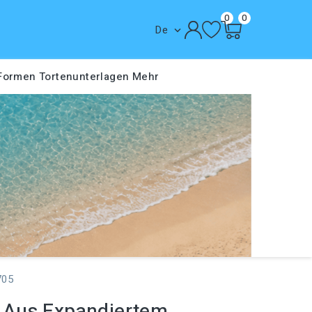
0
0
De

 Formen
Tortenunterlagen
Mehr
705
Aus Expandiertem