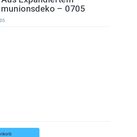
ommunionsdeko – 0705
705
enkorb