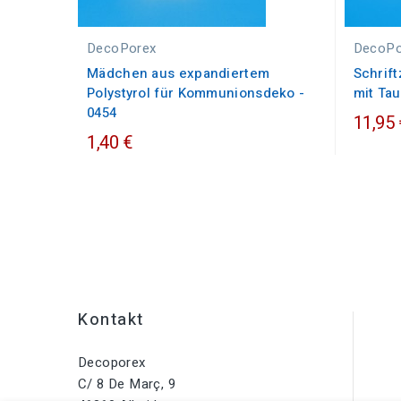
DecoPorex
DecoPo
Mädchen aus expandiertem
Schrif
Polystyrol für Kommunionsdeko -
mit Ta
0454
11,95 
1,40 €
Kontakt
Decoporex
C/ 8 De Març, 9