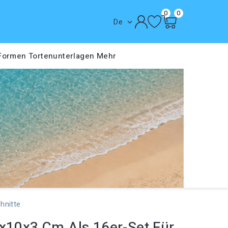
0
0
De

 Formen
Tortenunterlagen
Mehr
hnitte
0x10x3 Cm Als 16er-Set Für