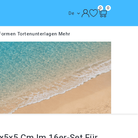
0
0
De

 Formen
Tortenunterlagen
Mehr
0x5x5 Cm Im 16er-Set Für