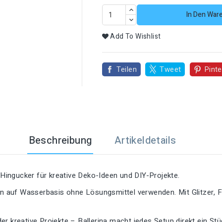
In Den War

Add To Wishlist
Teilen
Tweet
Pinte
Beschreibung
Artikeldetails
r Hingucker für kreative Deko-Ideen und DIY-Projekte.
ben auf Wasserbasis ohne Lösungsmittel verwenden. Mit Glitzer, 
r kreative Projekte – Ballerina macht jedes Setup direkt ein St