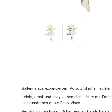
Ballerina aus expandiertem Polystyrol ist ein echte
Leicht, stabil und easy zu bemalen – bitte nur Far
Handumdrehen coole Deko-Vibes.
Perfekt für Tischdeko, Schaufenster, Candy Bars ode