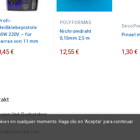
rofi-
POLYFORMAS
DecoPo
Heißklebepistole
Nichromdraht
60W 220V – für
Pinsel m
0,15mm 2,5 m
barras von 11 mm
8,45 €
12,55 €
1,30 €
takt
uren Und Buchstaben
okies en cualquier momento. Haga clic en 'Aceptar' para continuar
 Mass
taktieren Sie Uns