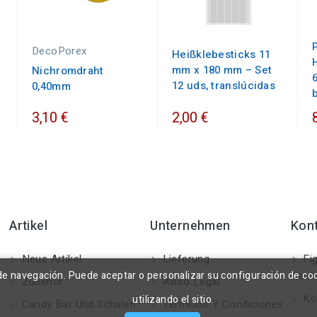
P
DecoPorex
Heißklebesticks 11
mm x 180 mm – Set
Nichromdraht
12 uds, translúcidas
0,40mm
3,10 €
2,00 €
Artikel
Unternehmen
Kon
Neue Artikel
Lieferung
Fig
a de navegación. Puede aceptar o personalizar su configuración de co
Nach
Zubehör
Aviso Legal
Kon
utilizando el sitio.
Candy Bar Und Schalen
Términos Y Condiciones