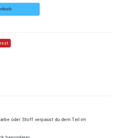
enkorb
rest
Farbe oder Stoff verpasst du dem Teil im
ück besonderer.