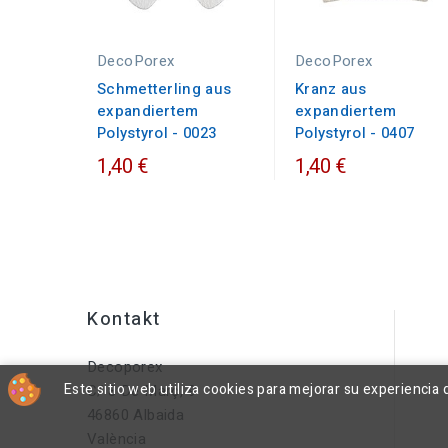
DecoPorex
DecoPorex
Schmetterling aus
Kranz aus
expandiertem
expandiertem
Polystyrol - 0023
Polystyrol - 0407
1,40 €
1,40 €
Kontakt
Decoporex
Este sitio web utiliza cookies para mejorar su experienci
C/ 8 De Març, 9
46860 Albaida
València