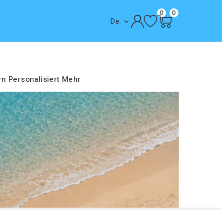
0
0
De

rn
Personalisiert
Mehr