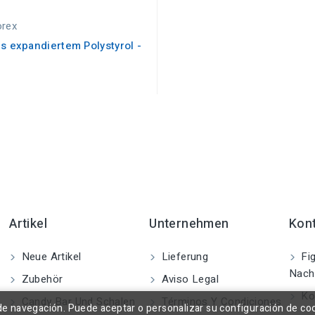
rex
us expandiertem Polystyrol -
Artikel
Unternehmen
Kon
Neue Artikel
Lieferung
Fig
Nach
Zubehör
Aviso Legal
Kon
Candy Bar Und Schalen
Términos Y Condiciones
a de navegación. Puede aceptar o personalizar su configuración de co