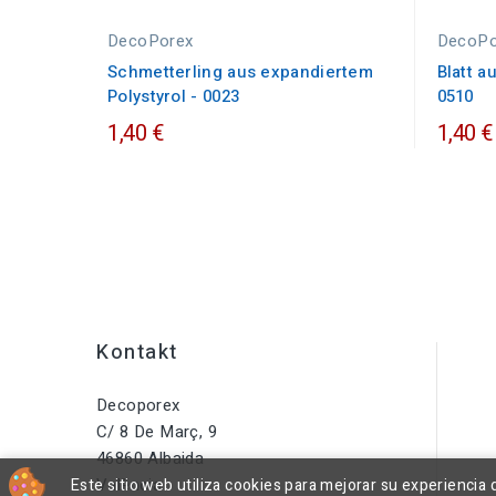
DecoPorex
DecoPo
Schmetterling aus expandiertem
Blatt a
Polystyrol - 0023
0510
1,40 €
1,40 €
Kontakt
Decoporex
C/ 8 De Març, 9
46860 Albaida
València
Este sitio web utiliza cookies para mejorar su experienci