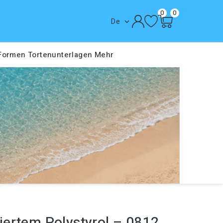
0
0
De

 Formen
Tortenunterlagen
Mehr
ertem Polystyrol – 0812