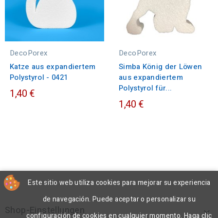
DecoPorex
DecoPorex
Katze aus expandiertem
Simba König der Löwen
Polystyrol - 0421
aus expandiertem
Polystyrol für...
1,40 €
1,40 €
Este sitio web utiliza cookies para mejorar su experiencia
de navegación. Puede aceptar o personalizar su
Shop-Einstellungen

configuración de cookies en cualquier momento. Haga clic