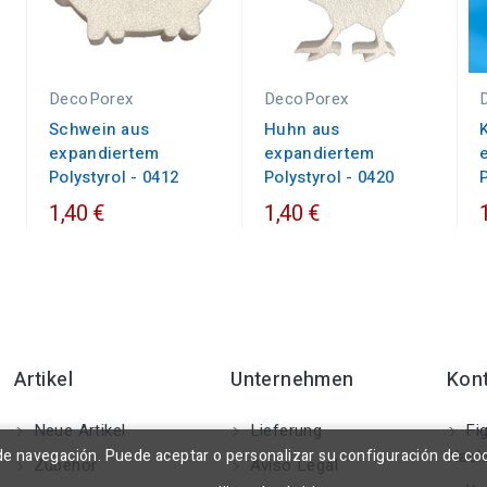
DecoPorex
DecoPorex
Schwein aus
Huhn aus
expandiertem
expandiertem
Polystyrol - 0412
Polystyrol - 0420
1,40 €
1,40 €
Artikel
Unternehmen
Kon
Neue Artikel
Lieferung
Fig
a de navegación. Puede aceptar o personalizar su configuración de co
Nach
Zubehör
Aviso Legal