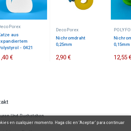
DecoPorex
DecoPorex
POLYF
Katze aus
Nichromdraht
Nichro
expandiertem
0,25mm
0,15mm 
Polystyrol - 0421
1,40 €
2,90 €
12,55 
takt
uren Und Buchstaben
okies en cualquier momento. Haga clic en 'Aceptar' para continuar
 Mass