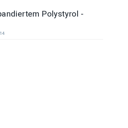
andiertem Polystyrol -
414