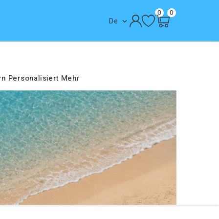
0
0
De

rn
Personalisiert
Mehr