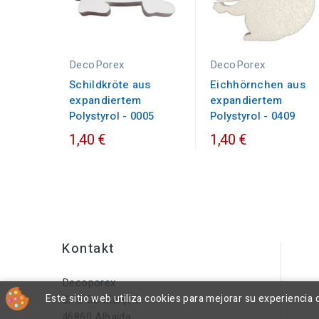
DecoPorex
DecoPorex
Schildkröte aus
Eichhörnchen aus
expandiertem
expandiertem
Polystyrol - 0005
Polystyrol - 0409
1,40 €
1,40 €
Kontakt
Decoporex
Este sitio web utiliza cookies para mejorar su experienci
C/ 8 De Març, 9
46860 Albaida